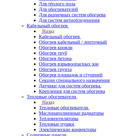
Для тёплого пола
Для обогревателей
Для различных систем обогрева
Для систем антиобледенения
Кабельный обогрев
Назад
Кабельный обогрев
Обогрев кабельный / ленточный
Обогрев кровли
Обогрев труб
Обогрев бетона
Обогрев взрывоопасных зон
Обогрев грунта
Обогрев площадок и ступеней
Секции специального назначения
Датчики для систем обогрева.
Крепления для систем обогрева
Тепловые обогреватели
Назад
Тепловые обогреватели
Маслонаполненные радиаторы
Тепловентиляторы
Тепловые пушки
Электрические конвекторы
Солнечные панели