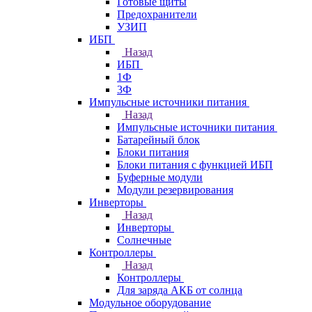
Готовые щиты
Предохранители
УЗИП
ИБП
Назад
ИБП
1Ф
3Ф
Импульсные источники питания
Назад
Импульсные источники питания
Батарейный блок
Блоки питания
Блоки питания с функцией ИБП
Буферные модули
Модули резервирования
Инверторы
Назад
Инверторы
Солнечные
Контроллеры
Назад
Контроллеры
Для заряда АКБ от солнца
Модульное оборудование