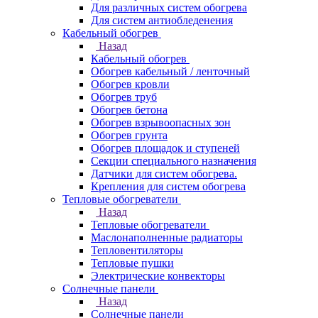
Для различных систем обогрева
Для систем антиобледенения
Кабельный обогрев
Назад
Кабельный обогрев
Обогрев кабельный / ленточный
Обогрев кровли
Обогрев труб
Обогрев бетона
Обогрев взрывоопасных зон
Обогрев грунта
Обогрев площадок и ступеней
Секции специального назначения
Датчики для систем обогрева.
Крепления для систем обогрева
Тепловые обогреватели
Назад
Тепловые обогреватели
Маслонаполненные радиаторы
Тепловентиляторы
Тепловые пушки
Электрические конвекторы
Солнечные панели
Назад
Солнечные панели