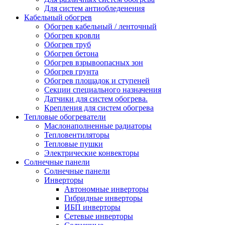
Для систем антиобледенения
Кабельный обогрев
Обогрев кабельный / ленточный
Обогрев кровли
Обогрев труб
Обогрев бетона
Обогрев взрывоопасных зон
Обогрев грунта
Обогрев площадок и ступеней
Секции специального назначения
Датчики для систем обогрева.
Крепления для систем обогрева
Тепловые обогреватели
Маслонаполненные радиаторы
Тепловентиляторы
Тепловые пушки
Электрические конвекторы
Солнечные панели
Солнечные панели
Инверторы
Автономные инверторы
Гибридные инверторы
ИБП инверторы
Сетевые инверторы