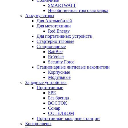
Солнечные
SMARTWATT
Несобственная торговая марка
Аккумуляторы
Для Автомобилей
Для мототехники
Red Energy
Для портативных устройств
Стартерно-тяговые
Стационарные
BattBee
ReVolter
Security Force
Стационарные литиевые накопители
Корпусные
Модульные
Зарядные устройства
Портативные
SPE
Без бренда
ВОСТОК
Сонар
СОТЕЛКОМ
Портативные зарядные станции
Контроллеры