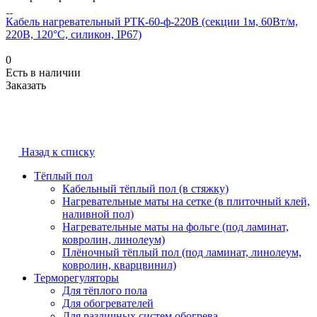
Кабель нагревательный РТК-60-ф-220В (секции 1м, 60Вт/м,
220В, 120°С, силикон, IP67)
0
Есть в наличии
Заказать
Назад к списку
Тёплый пол
Кабельный тёплый пол (в стяжку)
Нагревательные маты на сетке (в плиточный клей,
наливной пол)
Нагревательные маты на фольге (под ламинат,
ковролин, линолеум)
Плёночный тёплый пол (под ламинат, линолеум,
ковролин, кварцвинил)
Терморегуляторы
Для тёплого пола
Для обогревателей
Для различных систем обогрева