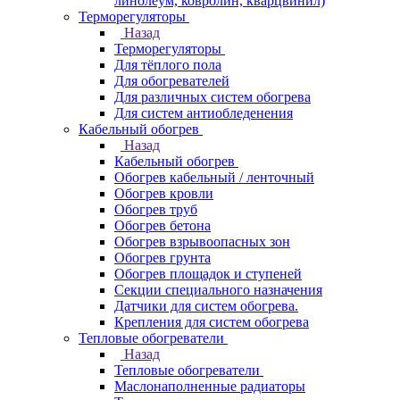
линолеум, ковролин, кварцвинил)
Терморегуляторы
Назад
Терморегуляторы
Для тёплого пола
Для обогревателей
Для различных систем обогрева
Для систем антиобледенения
Кабельный обогрев
Назад
Кабельный обогрев
Обогрев кабельный / ленточный
Обогрев кровли
Обогрев труб
Обогрев бетона
Обогрев взрывоопасных зон
Обогрев грунта
Обогрев площадок и ступеней
Секции специального назначения
Датчики для систем обогрева.
Крепления для систем обогрева
Тепловые обогреватели
Назад
Тепловые обогреватели
Маслонаполненные радиаторы