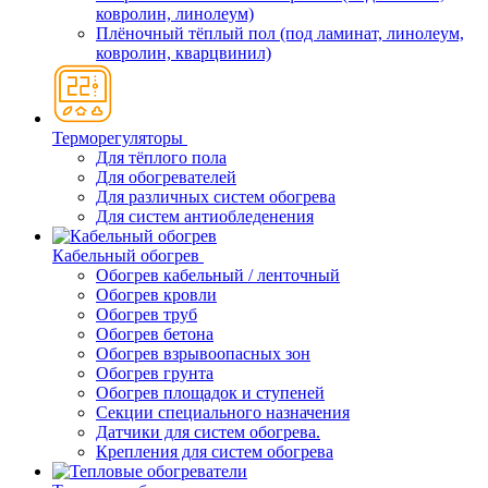
ковролин, линолеум)
Плёночный тёплый пол (под ламинат, линолеум,
ковролин, кварцвинил)
Терморегуляторы
Для тёплого пола
Для обогревателей
Для различных систем обогрева
Для систем антиобледенения
Кабельный обогрев
Обогрев кабельный / ленточный
Обогрев кровли
Обогрев труб
Обогрев бетона
Обогрев взрывоопасных зон
Обогрев грунта
Обогрев площадок и ступеней
Секции специального назначения
Датчики для систем обогрева.
Крепления для систем обогрева