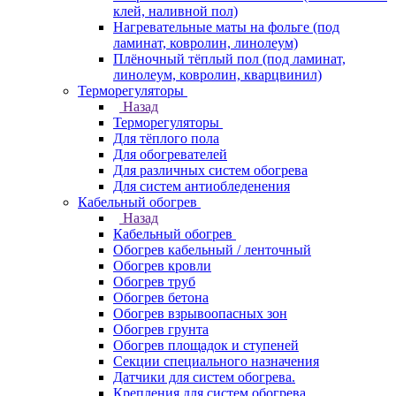
клей, наливной пол)
Нагревательные маты на фольге (под
ламинат, ковролин, линолеум)
Плёночный тёплый пол (под ламинат,
линолеум, ковролин, кварцвинил)
Терморегуляторы
Назад
Терморегуляторы
Для тёплого пола
Для обогревателей
Для различных систем обогрева
Для систем антиобледенения
Кабельный обогрев
Назад
Кабельный обогрев
Обогрев кабельный / ленточный
Обогрев кровли
Обогрев труб
Обогрев бетона
Обогрев взрывоопасных зон
Обогрев грунта
Обогрев площадок и ступеней
Секции специального назначения
Датчики для систем обогрева.
Крепления для систем обогрева