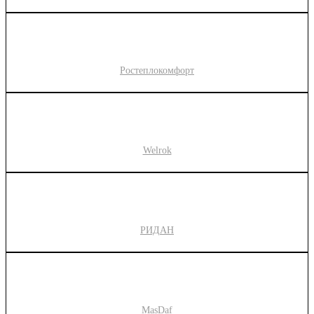
Ростеплокомфорт
Welrok
РИДАН
MasDaf