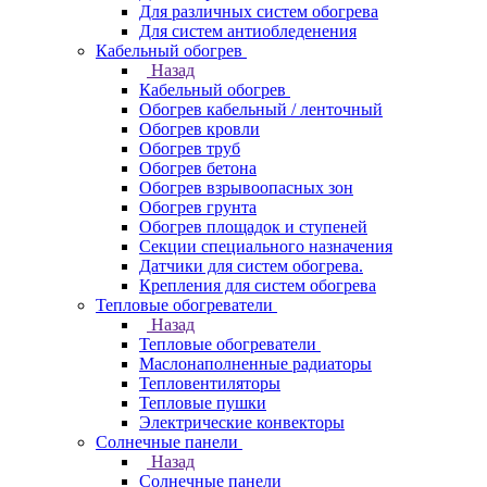
Для различных систем обогрева
Для систем антиобледенения
Кабельный обогрев
Назад
Кабельный обогрев
Обогрев кабельный / ленточный
Обогрев кровли
Обогрев труб
Обогрев бетона
Обогрев взрывоопасных зон
Обогрев грунта
Обогрев площадок и ступеней
Секции специального назначения
Датчики для систем обогрева.
Крепления для систем обогрева
Тепловые обогреватели
Назад
Тепловые обогреватели
Маслонаполненные радиаторы
Тепловентиляторы
Тепловые пушки
Электрические конвекторы
Солнечные панели
Назад
Солнечные панели