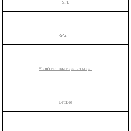
SPE
ReVolter
Несобственная торговая марка
BattBee