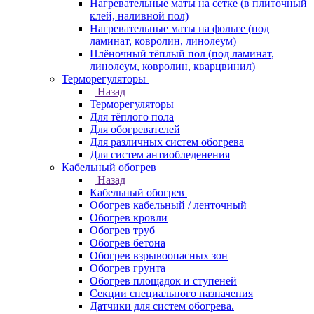
Нагревательные маты на сетке (в плиточный
клей, наливной пол)
Нагревательные маты на фольге (под
ламинат, ковролин, линолеум)
Плёночный тёплый пол (под ламинат,
линолеум, ковролин, кварцвинил)
Терморегуляторы
Назад
Терморегуляторы
Для тёплого пола
Для обогревателей
Для различных систем обогрева
Для систем антиобледенения
Кабельный обогрев
Назад
Кабельный обогрев
Обогрев кабельный / ленточный
Обогрев кровли
Обогрев труб
Обогрев бетона
Обогрев взрывоопасных зон
Обогрев грунта
Обогрев площадок и ступеней
Секции специального назначения
Датчики для систем обогрева.