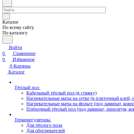
Каталог
По всему сайту
По каталогу
Войти
0
Сравнение
0
Избранное
0
Корзина
Каталог
Тёплый пол
Кабельный тёплый пол (в стяжку)
Нагревательные маты на сетке (в плиточный клей, 
Нагревательные маты на фольге (под ламинат, ковр
Плёночный тёплый пол (под ламинат, линолеум, ко
Терморегуляторы
Для тёплого пола
Для обогревателей