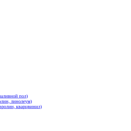
наливной пол)
олин, линолеум)
вролин, кварцвинил)