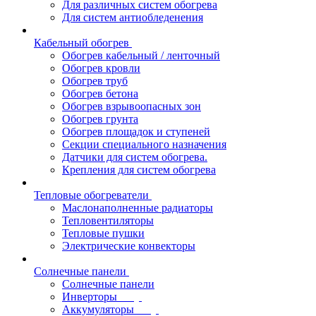
Для различных систем обогрева
Для систем антиобледенения
Кабельный обогрев
Обогрев кабельный / ленточный
Обогрев кровли
Обогрев труб
Обогрев бетона
Обогрев взрывоопасных зон
Обогрев грунта
Обогрев площадок и ступеней
Секции специального назначения
Датчики для систем обогрева.
Крепления для систем обогрева
Тепловые обогреватели
Маслонаполненные радиаторы
Тепловентиляторы
Тепловые пушки
Электрические конвекторы
Солнечные панели
Солнечные панели
Инверторы
Аккумуляторы