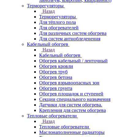
линолеум, ковролин, кварцвинил)
Терморегуляторы
Назад
Терморегуляторы
Для тёплого пола
Для обогревателей
Для различных систем обогрева
Для систем антиобледенения
Кабельный обогрев
Назад
Кабельный обогрев
Обогрев кабельный / ленточный
Обогрев кровли
Обогрев труб
Обогрев бетона
Обогрев взрывоопасных зон
Обогрев грунта
Обогрев площадок и ступеней
Секции специального назначения
Датчики для систем обогрева.
Крепления для систем обогрева
Тепловые обогреватели
Назад
Тепловые обогреватели
Маслонаполненные радиаторы