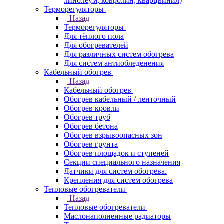
линолеум, ковролин, кварцвинил)
Терморегуляторы
Назад
Терморегуляторы
Для тёплого пола
Для обогревателей
Для различных систем обогрева
Для систем антиобледенения
Кабельный обогрев
Назад
Кабельный обогрев
Обогрев кабельный / ленточный
Обогрев кровли
Обогрев труб
Обогрев бетона
Обогрев взрывоопасных зон
Обогрев грунта
Обогрев площадок и ступеней
Секции специального назначения
Датчики для систем обогрева.
Крепления для систем обогрева
Тепловые обогреватели
Назад
Тепловые обогреватели
Маслонаполненные радиаторы