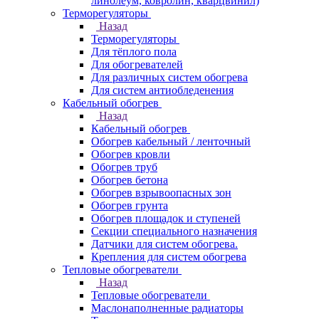
линолеум, ковролин, кварцвинил)
Терморегуляторы
Назад
Терморегуляторы
Для тёплого пола
Для обогревателей
Для различных систем обогрева
Для систем антиобледенения
Кабельный обогрев
Назад
Кабельный обогрев
Обогрев кабельный / ленточный
Обогрев кровли
Обогрев труб
Обогрев бетона
Обогрев взрывоопасных зон
Обогрев грунта
Обогрев площадок и ступеней
Секции специального назначения
Датчики для систем обогрева.
Крепления для систем обогрева
Тепловые обогреватели
Назад
Тепловые обогреватели
Маслонаполненные радиаторы