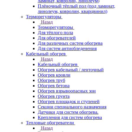
ламинат, ковролин, линолеум)
Плёночный тёплый пол (под ламинат,
линолеум, ковролин, кварцвинил)
Терморегуляторы
Назад
Терморегуляторы
Для тёплого пола
Для обогревателей
Для различных систем обогрева
Для систем антиобледенения
Кабельный обогрев
Назад
Кабельный обогрев
Обогрев кабельный / ленточный
Обогрев кровли
Обогрев труб
Обогрев бетона
Обогрев взрывоопасных зон
Обогрев грунта
Обогрев площадок и ступеней
Секции специального назначения
Датчики для систем обогрева.
Крепления для систем обогрева
Тепловые обогреватели
Назад