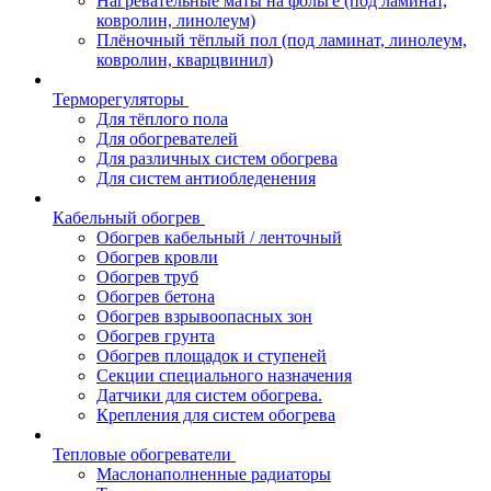
Нагревательные маты на фольге (под ламинат,
ковролин, линолеум)
Плёночный тёплый пол (под ламинат, линолеум,
ковролин, кварцвинил)
Терморегуляторы
Для тёплого пола
Для обогревателей
Для различных систем обогрева
Для систем антиобледенения
Кабельный обогрев
Обогрев кабельный / ленточный
Обогрев кровли
Обогрев труб
Обогрев бетона
Обогрев взрывоопасных зон
Обогрев грунта
Обогрев площадок и ступеней
Секции специального назначения
Датчики для систем обогрева.
Крепления для систем обогрева
Тепловые обогреватели
Маслонаполненные радиаторы