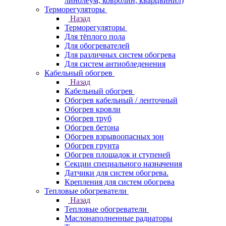
линолеум, ковролин, кварцвинил)
Терморегуляторы
Назад
Терморегуляторы
Для тёплого пола
Для обогревателей
Для различных систем обогрева
Для систем антиобледенения
Кабельный обогрев
Назад
Кабельный обогрев
Обогрев кабельный / ленточный
Обогрев кровли
Обогрев труб
Обогрев бетона
Обогрев взрывоопасных зон
Обогрев грунта
Обогрев площадок и ступеней
Секции специального назначения
Датчики для систем обогрева.
Крепления для систем обогрева
Тепловые обогреватели
Назад
Тепловые обогреватели
Маслонаполненные радиаторы