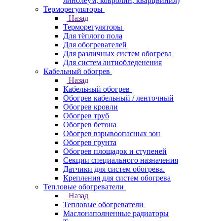
линолеум, ковролин, кварцвинил)
Терморегуляторы
Назад
Терморегуляторы
Для тёплого пола
Для обогревателей
Для различных систем обогрева
Для систем антиобледенения
Кабельный обогрев
Назад
Кабельный обогрев
Обогрев кабельный / ленточный
Обогрев кровли
Обогрев труб
Обогрев бетона
Обогрев взрывоопасных зон
Обогрев грунта
Обогрев площадок и ступеней
Секции специального назначения
Датчики для систем обогрева.
Крепления для систем обогрева
Тепловые обогреватели
Назад
Тепловые обогреватели
Маслонаполненные радиаторы