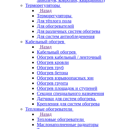
линолеум, ковролин, кварцвинил)
Терморегуляторы
Назад
Терморегуляторы
Для тёплого пола
Для обогревателей
Для различных систем обогрева
Для систем антиобледенения
Кабельный обогрев
Назад
Кабельный обогрев
Обогрев кабельный / ленточный
Обогрев кровли
Обогрев труб
Обогрев бетона
Обогрев взрывоопасных зон
Обогрев грунта
Обогрев площадок и ступеней
Секции специального назначения
Датчики для систем обогрева.
Крепления для систем обогрева
Тепловые обогреватели
Назад
Тепловые обогреватели
Маслонаполненные радиаторы