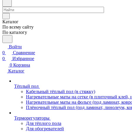
Каталог
По всему сайту
По каталогу
Войти
0
Сравнение
0
Избранное
0
Корзина
Каталог
Тёплый пол
Кабельный тёплый пол (в стяжку)
Нагревательные маты на сетке (в плиточный клей, 
Нагревательные маты на фольге (под ламинат, ковр
Плёночный тёплый пол (под ламинат, линолеум, ко
Терморегуляторы
Для тёплого пола
Для обогревателей