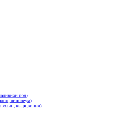
наливной пол)
олин, линолеум)
вролин, кварцвинил)