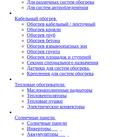
Для различных систем обогрева
Для систем антиобледенения
Кабельный обогрев
Обогрев кабельный / ленточный
Обогрев кровли
Обогрев труб
Обогрев бетона
Обогрев взрывоопасных зон
Обогрев грунта
Обогрев площадок и ступеней
Секции специального назначения
Датчики для систем обогрева.
Крепления для систем обогрева
Тепловые обогреватели
Маслонаполненные радиаторы
Тепловентиляторы
Тепловые пушки
Электрические конвекторы
Солнечные панели
Солнечные панели
Инверторы
Аккумуляторы