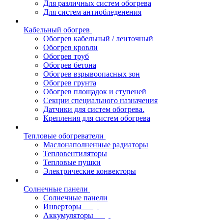
Для различных систем обогрева
Для систем антиобледенения
Кабельный обогрев
Обогрев кабельный / ленточный
Обогрев кровли
Обогрев труб
Обогрев бетона
Обогрев взрывоопасных зон
Обогрев грунта
Обогрев площадок и ступеней
Секции специального назначения
Датчики для систем обогрева.
Крепления для систем обогрева
Тепловые обогреватели
Маслонаполненные радиаторы
Тепловентиляторы
Тепловые пушки
Электрические конвекторы
Солнечные панели
Солнечные панели
Инверторы
Аккумуляторы