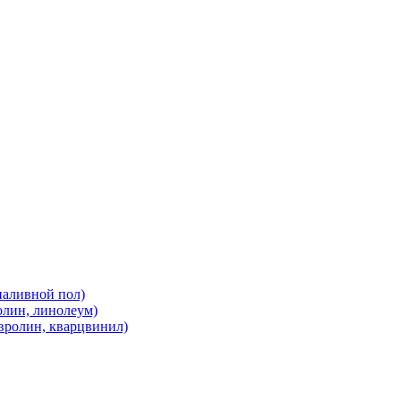
наливной пол)
олин, линолеум)
вролин, кварцвинил)