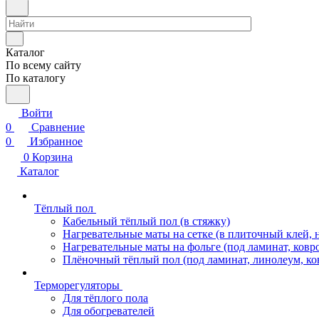
Каталог
По всему сайту
По каталогу
Войти
0
Сравнение
0
Избранное
0
Корзина
Каталог
Тёплый пол
Кабельный тёплый пол (в стяжку)
Нагревательные маты на сетке (в плиточный клей, 
Нагревательные маты на фольге (под ламинат, ковр
Плёночный тёплый пол (под ламинат, линолеум, ко
Терморегуляторы
Для тёплого пола
Для обогревателей