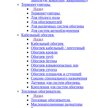
линолеум, ковролин, кварцвинил)
Терморегуляторы
Назад
Терморегуляторы
Для тёплого пола
Для обогревателей
Для различных систем обогрева
Для систем антиобледенения
Кабельный обогрев
Назад
Кабельный обогрев
Обогрев кабельный / ленточный
Обогрев кровли
Обогрев труб
Обогрев бетона
Обогрев взрывоопасных зон
Обогрев грунта
Обогрев площадок и ступеней
Секции специального назначения
Датчики для систем обогрева.
Крепления для систем обогрева
Тепловые обогреватели
Назад
Тепловые обогреватели
Маслонаполненные радиаторы