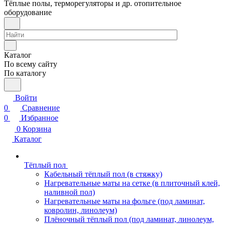
Тёплые полы, терморегуляторы и др. отопительное
оборудование
Каталог
По всему сайту
По каталогу
Войти
0
Сравнение
0
Избранное
0
Корзина
Каталог
Тёплый пол
Кабельный тёплый пол (в стяжку)
Нагревательные маты на сетке (в плиточный клей,
наливной пол)
Нагревательные маты на фольге (под ламинат,
ковролин, линолеум)
Плёночный тёплый пол (под ламинат, линолеум,