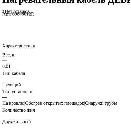
0
Нет отзывов
Арт.
89846012R
Характеристики
Вес, кг
—
0.01
Тип кабеля
—
греющий
Тип установки
—
На кровлю|Обогрев открытых площадок|Снаружи трубы
Количество жил
—
Двухжильный