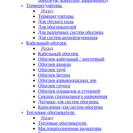
линолеум, ковролин, кварцвинил)
Терморегуляторы
Назад
Терморегуляторы
Для тёплого пола
Для обогревателей
Для различных систем обогрева
Для систем антиобледенения
Кабельный обогрев
Назад
Кабельный обогрев
Обогрев кабельный / ленточный
Обогрев кровли
Обогрев труб
Обогрев бетона
Обогрев взрывоопасных зон
Обогрев грунта
Обогрев площадок и ступеней
Секции специального назначения
Датчики для систем обогрева.
Крепления для систем обогрева
Тепловые обогреватели
Назад
Тепловые обогреватели
Маслонаполненные радиаторы