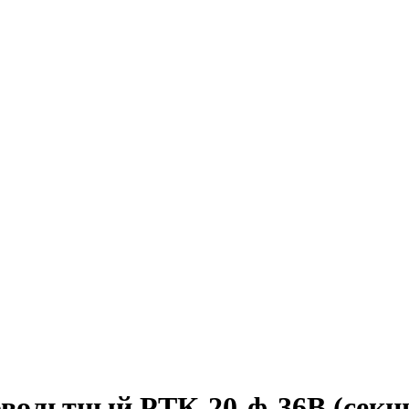
ольтный РТК-20-ф-36В (секции