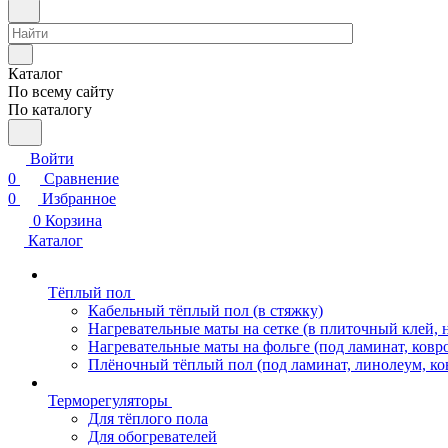
Каталог
По всему сайту
По каталогу
Войти
0
Сравнение
0
Избранное
0
Корзина
Каталог
Тёплый пол
Кабельный тёплый пол (в стяжку)
Нагревательные маты на сетке (в плиточный клей, 
Нагревательные маты на фольге (под ламинат, ковр
Плёночный тёплый пол (под ламинат, линолеум, ко
Терморегуляторы
Для тёплого пола
Для обогревателей