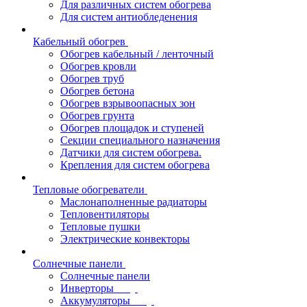
Для различных систем обогрева
Для систем антиобледенения
Кабельный обогрев
Обогрев кабельный / ленточный
Обогрев кровли
Обогрев труб
Обогрев бетона
Обогрев взрывоопасных зон
Обогрев грунта
Обогрев площадок и ступеней
Секции специального назначения
Датчики для систем обогрева.
Крепления для систем обогрева
Тепловые обогреватели
Маслонаполненные радиаторы
Тепловентиляторы
Тепловые пушки
Электрические конвекторы
Солнечные панели
Солнечные панели
Инверторы
Аккумуляторы