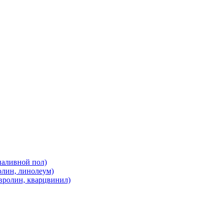
наливной пол)
олин, линолеум)
вролин, кварцвинил)