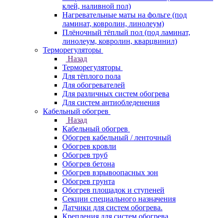
клей, наливной пол)
Нагревательные маты на фольге (под
ламинат, ковролин, линолеум)
Плёночный тёплый пол (под ламинат,
линолеум, ковролин, кварцвинил)
Терморегуляторы
Назад
Терморегуляторы
Для тёплого пола
Для обогревателей
Для различных систем обогрева
Для систем антиобледенения
Кабельный обогрев
Назад
Кабельный обогрев
Обогрев кабельный / ленточный
Обогрев кровли
Обогрев труб
Обогрев бетона
Обогрев взрывоопасных зон
Обогрев грунта
Обогрев площадок и ступеней
Секции специального назначения
Датчики для систем обогрева.
Крепления для систем обогрева