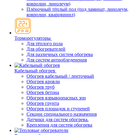
ковролин, линолеум)
Плёночный тёплый пол (под ламинат, линолеум,
ковролин, кварцвинил)
Терморегуляторы
Для тёплого пола
Для обогревателей
Для различных систем обогрева
Для систем антиобледенения
Кабельный обогрев
Обогрев кабельный / ленточный
Обогрев кровли
Обогрев труб
Обогрев бетона
Обогрев взрывоопасных зон
Обогрев грунта
Обогрев площадок и ступеней
Секции специального назначения
Датчики для систем обогрева.
Крепления для систем обогрева