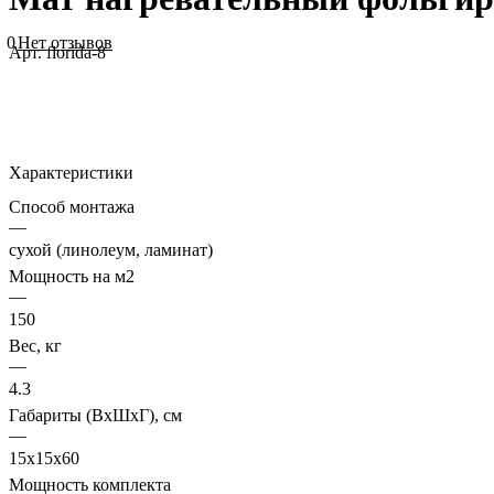
0
Нет отзывов
Арт.
florida-8
Характеристики
Способ монтажа
—
сухой (линолеум, ламинат)
Мощность на м2
—
150
Вес, кг
—
4.3
Габариты (ВхШхГ), см
—
15x15x60
Мощность комплекта