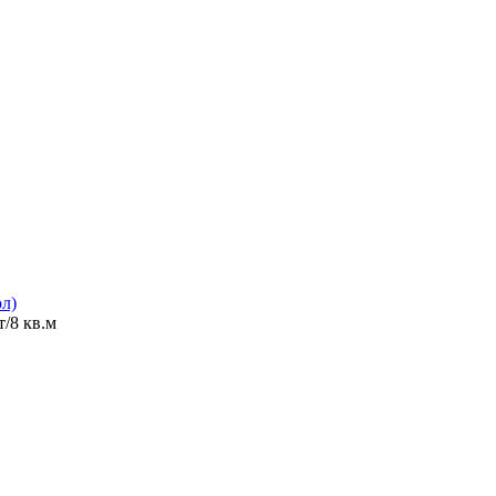
ол)
/8 кв.м