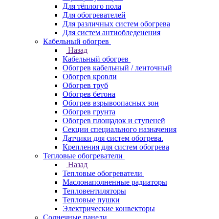
Для тёплого пола
Для обогревателей
Для различных систем обогрева
Для систем антиобледенения
Кабельный обогрев
Назад
Кабельный обогрев
Обогрев кабельный / ленточный
Обогрев кровли
Обогрев труб
Обогрев бетона
Обогрев взрывоопасных зон
Обогрев грунта
Обогрев площадок и ступеней
Секции специального назначения
Датчики для систем обогрева.
Крепления для систем обогрева
Тепловые обогреватели
Назад
Тепловые обогреватели
Маслонаполненные радиаторы
Тепловентиляторы
Тепловые пушки
Электрические конвекторы
Солнечные панели