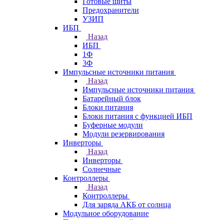
Готовые щиты
Предохранители
УЗИП
ИБП
Назад
ИБП
1Ф
3Ф
Импульсные источники питания
Назад
Импульсные источники питания
Батарейный блок
Блоки питания
Блоки питания с функцией ИБП
Буферные модули
Модули резервирования
Инверторы
Назад
Инверторы
Солнечные
Контроллеры
Назад
Контроллеры
Для заряда АКБ от солнца
Модульное оборудование