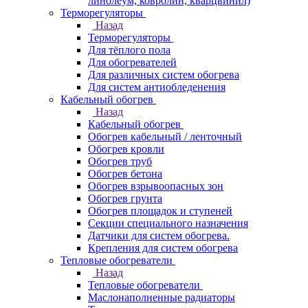
линолеум, ковролин, кварцвинил)
Терморегуляторы
Назад
Терморегуляторы
Для тёплого пола
Для обогревателей
Для различных систем обогрева
Для систем антиобледенения
Кабельный обогрев
Назад
Кабельный обогрев
Обогрев кабельный / ленточный
Обогрев кровли
Обогрев труб
Обогрев бетона
Обогрев взрывоопасных зон
Обогрев грунта
Обогрев площадок и ступеней
Секции специального назначения
Датчики для систем обогрева.
Крепления для систем обогрева
Тепловые обогреватели
Назад
Тепловые обогреватели
Маслонаполненные радиаторы