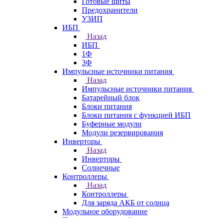
Готовые щиты
Предохранители
УЗИП
ИБП
Назад
ИБП
1Ф
3Ф
Импульсные источники питания
Назад
Импульсные источники питания
Батарейный блок
Блоки питания
Блоки питания с функцией ИБП
Буферные модули
Модули резервирования
Инверторы
Назад
Инверторы
Солнечные
Контроллеры
Назад
Контроллеры
Для заряда АКБ от солнца
Модульное оборудование