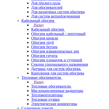
Для тёплого пола
Для обогревателей
Для различных систем обогрева
Для систем антиобледенения
Кабельный обогрев
Назад
Кабельный обогрев
Обогрев кабельный / ленточный
Обогрев кровли
Обогрев труб
Обогрев бетона
Обогрев взрывоопасных зон
Обогрев грунта
Обогрев площадок и ступеней
Секции специального назначения
Датчики для систем обогрева.
Крепления для систем обогрева
Тепловые обогреватели
Назад
Тепловые обогреватели
Маслонаполненные радиаторы
Тепловентиляторы
Тепловые пушки
Электрические конвекторы
Солнечные панели