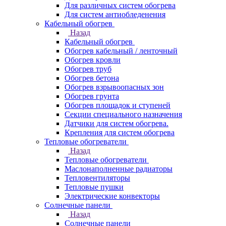
Для различных систем обогрева
Для систем антиобледенения
Кабельный обогрев
Назад
Кабельный обогрев
Обогрев кабельный / ленточный
Обогрев кровли
Обогрев труб
Обогрев бетона
Обогрев взрывоопасных зон
Обогрев грунта
Обогрев площадок и ступеней
Секции специального назначения
Датчики для систем обогрева.
Крепления для систем обогрева
Тепловые обогреватели
Назад
Тепловые обогреватели
Маслонаполненные радиаторы
Тепловентиляторы
Тепловые пушки
Электрические конвекторы
Солнечные панели
Назад
Солнечные панели